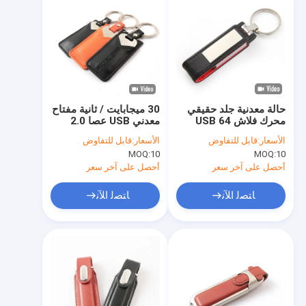
حالة معدنية جلد حقيقي
30 ميجابايت / ثانية مفتاح
محرك فلاش USB 64
معدني USB عصا 2.0
جيجابايت 128 جيجابايت
محمول 64 جيجابايت 128
الأسعار:
قابل للتفاوض
الأسعار:
قابل للتفاوض
256 جيجابايت وافق لجنة
جيجابايت مع غطاء جلدي
MOQ:
10
MOQ:
10
الاتصالات الفدرالية
أحصل على آخر سعر
أحصل على آخر سعر
ﺎﺘﺼﻟ ﺍﻶﻧ
ﺎﺘﺼﻟ ﺍﻶﻧ
المنزل
المنتجات
برنامج VR