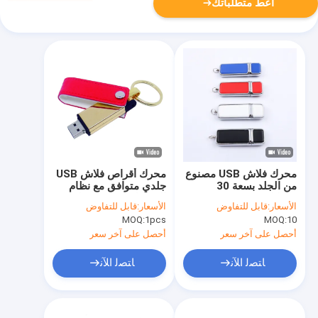
أعط متطلباتك
محرك فلاش USB مصنوع
محرك أقراص فلاش USB
من الجلد بسعة 30
جلدي متوافق مع نظام
ميجابايت 3.0 مزخرف
التشغيل Mac OS، لون
الأسعار:
قابل للتفاوض
الأسعار:
قابل للتفاوض
بشعار 256 جيجابايت و
أسود مخصص من OEM،
MOQ:
1pcs
MOQ:
10
256 جيجابايت و 512
تصميم أنيق ومتين مثالي
جيجابايت
لهدايا الشركات
أحصل على آخر سعر
أحصل على آخر سعر
ﺎﺘﺼﻟ ﺍﻶﻧ
ﺎﺘﺼﻟ ﺍﻶﻧ