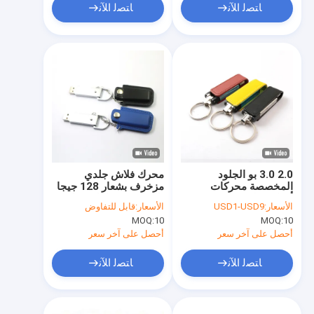
ﺎﺘﺼﻟ ﺍﻶﻧ
ﺎﺘﺼﻟ ﺍﻶﻧ
2.0 3.0 بو الجلود
محرك فلاش جلدي
المخصصة محركات
مزخرف بشعار 128 جيجا
أقراص فلاش USB 32
بايت 32 جيجا بايت ذاكرة
الأسعار:
USD1-USD9
الأسعار:
قابل للتفاوض
جيجابايت 256 جيجابايت
عالية السعة
MOQ:
10
MOQ:
10
النقش الشعار
أحصل على آخر سعر
أحصل على آخر سعر
ﺎﺘﺼﻟ ﺍﻶﻧ
ﺎﺘﺼﻟ ﺍﻶﻧ