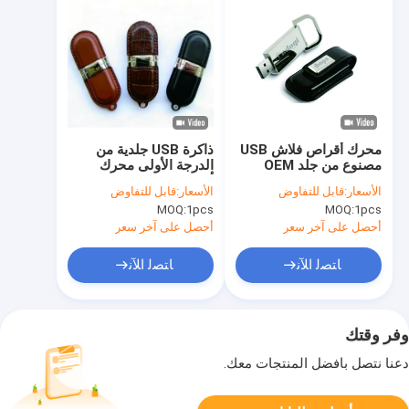
محرك أقراص فلاش USB
ذاكرة USB جلدية من
مصنوع من جلد OEM
الدرجة الأولى محرك
باللون البني، وهو حل
أقراص فلاش USB جلدي
الأسعار:
قابل للتفاوض
الأسعار:
قابل للتفاوض
تخزين محمول أنيق ومتين
يتميز بشريحة من الدرجة
MOQ:
1pcs
MOQ:
1pcs
مثالي لهدايا الشركات
الأولى وطبقة خارجية من
والمناسبات
الجلد للمديرين التنفيذيين
أحصل على آخر سعر
أحصل على آخر سعر
ﺎﺘﺼﻟ ﺍﻶﻧ
ﺎﺘﺼﻟ ﺍﻶﻧ
وفر وقتك
دعنا نتصل بأفضل المنتجات معك.