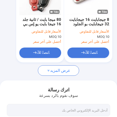
حولنا
جولة في المصنع
8 جيجابايت 16 جيجابايت
80 ميجا بايت / ثانية جلد
32 جيجابايت بو الجلود
16 جيجا بايت يو إس بي
مراقبة الجودة
محرك فلاش USB سريع
3.0 فلاش درايف تحميل
الأسعار:
قابل للتفاوض
الأسعار:
قابل للتفاوض
السرعة 80 ميجابايت /
البيانات مجانًا
MOQ:
10
MOQ:
10
ثانية 2.0 3.0
اتصل بنا
أحصل على آخر سعر
أحصل على آخر سعر
أخبار
ﺎﺘﺼﻟ ﺍﻶﻧ
ﺎﺘﺼﻟ ﺍﻶﻧ
القضايا
عرض المزيد
محركات أقراص USB المحمولة المخصصة
اترك رسالة
سوف نقوم بالرد بسرعة
محرك فلاش USB 3.0
محرك فلاش USB معدني