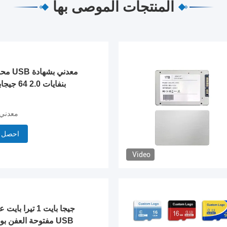
المنتجات الموصى بها
محرك 
بنفايات 0
محرك فلاش USB معدن
احصل 
Video
مفتوحة العفن بولي 