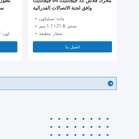
US جلدي يتميز
محرك فلاش 32 جيجابايت 64 جيجابايت
ى وطبقة
وافق لجنة الاتصالات الفدرالية
سم 
تنفيذيين
لصف أ
مادة: سيليكون
بحجم: 21.8 * 1.7 سم
قي، بو
شعار: مطبعة
لون: 
اتصل بنا