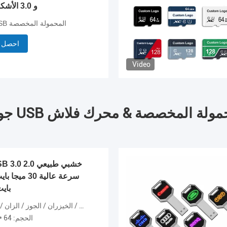
2.0 و 3.0 الأشكال المخصصة
محركات أقراص USB المحمولة المخصصة
احصل 
Video
بايت 128 جيج
المواد: خشب القيقب / الخيزران / الجوز /
الحجم: 64 * 22 * ​​12.5 ملم