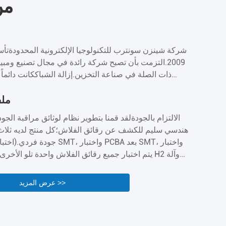
من
شركة شينزن سونترب للتكنولوجيا الإلكترونية المحدودة
2009.التزمت بأن تصبح شركة رائدة في مجال تصنيع ومب
ذات الصلة في صناعة التخزين.إزالة الشباككانت دائماً ت
جميع المنتجات مجهزة بشرائح عالية الجودة بكامل طاقتها.
المستخدمة في محرك الأقراص الفلاش USB
ملف
منتجات بطاقات الذاكرة يمكن أن تجتاز اختبار H2
الالتزام بالجودةلقد قمنا بتطوير نظام لوثائق مراقبة الجو
من الشريحة المزيفةأنتجت ntrap
هندسي سليم للكشف عن رقائق الفلاش؛كل منتج لديه ثل
الشحن السريع،في الصناعة كانت الجودة متقدمة بكثير.Wو همusbفلا...
جودة فردي.(اختبار الفلاش قبل SMT، و
النسخ.يتم اختبار جميع بطاقات ذاكرة TF وا
عرض المزيد >>
وتظهر جميع الشهادات على موقعنا على الويب.لدينا بالفع
بعض العملاء المشهورين إرسال شركة فحص ثالثة هنا (...