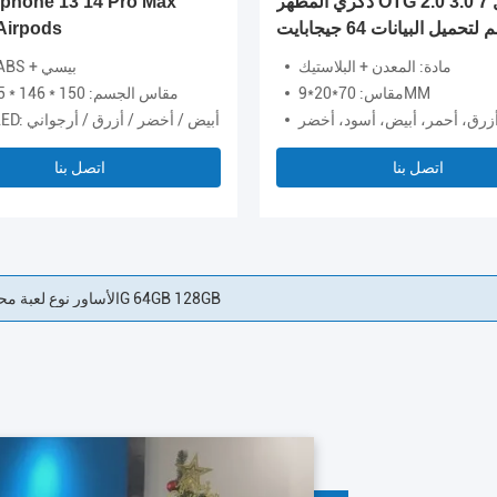
ذكري المظهر OTG 2.0 3.0 بطول 7
لتحميل البيانات 64 جيجابايت
Airpods
مادة: المعدن + البلاستيك
مادة: ABS + بيسي
مقاس: 70*20*9MM
مقاس الجسم: 150 * 146 * 75 ملم
أزرق، أحمر، أبيض، أسود، أخضر
ضوء LED: أبيض / أخضر / أزرق / أرجواني
اتصل بنا
اتصل بنا
سوار ذاكرة سيليكون مقاوم للماء UDP داخل معصمه usb 256 جيجا بايت 128 جيجا بايت