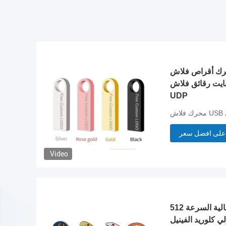
أقراص فلاش USB معدني بشهادة
2. 64 جيجابايت رقائق فلاش
UDP
ي
على افضل سعر
Video
512 جيجا بايت 1 تيرا بايت عالية السرعة
كلوريد الفينيل USB