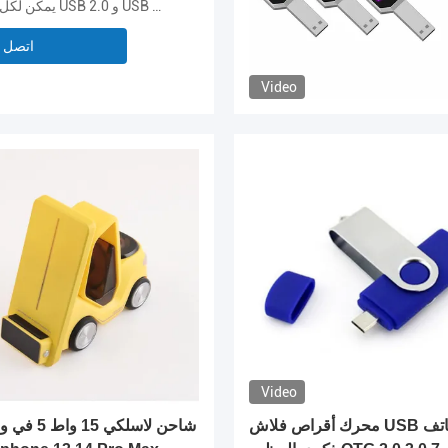
منفذ USB: يمكن لكل من USB 2.0 و USB 3.0 القيام بذلك
اتصل ب
Video
Video
محرك أقراص فلاش USB للهاتف
شاحن لاسلكي 15