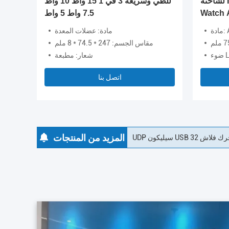
لشاحنة Iphone 13 14 Pro Max
للطي وسريعة 3 في 1 15 واط 10 واط
Watch 
7.5 واط 5 واط
مادة: عضلات المعدة
سرعة
مقاس الجسم: 247 * 74.5 * 8 ملم
شعار: مطبعة
اتصل بنا
المزيد من المنتجات