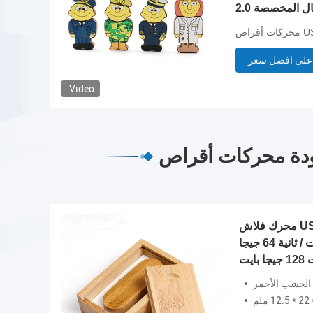
على افضل سعر
Video
محرك فلاش USB خشبي طبيعي 2.0 3.0
سرعة عالية 30 ميجا بايت / ثانية 64 جيجا
ا بايت
 الزان / الخشب الأحمر