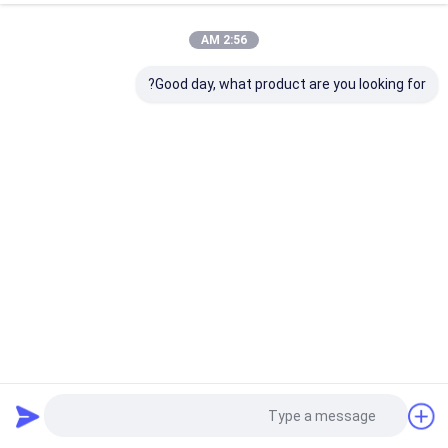
2:56 AM
Good day, what product are you looking for?
محرك أقراص فلاش USB مخصص بنفايات 128 جيجا بايت بأشكال
كرتونية PVC قالب مفتوح
محركات أقراص USB المحمولة المخصصة
2024-03-06
115 الرؤى