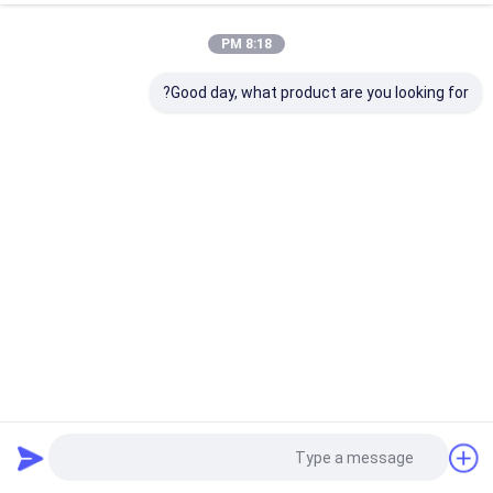
8:18 PM
Good day, what product are you looking for?
بطاقة الائتمان المعدنية 2.0 Usb Drive 16GB 32GB UDP Flash
Chips Full Memory
بطاقات الائتمان USB العصي
2025-01-09
4658 الرؤى