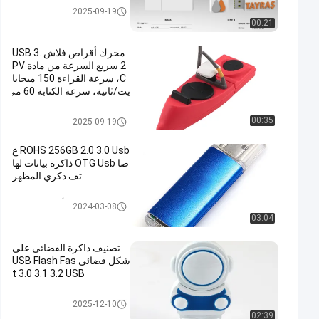
محرك فلاش USB 3.0
2025-09-19
00:21
محرك أقراص فلاش USB 3.
2 سريع السرعة من مادة PV
C، سرعة القراءة 150 ميجابا
يت/ثانية، سرعة الكتابة 60 مي
جابايت/ثانية
محرك فلاش USB 3.0
00:35
2025-09-19
ROHS 256GB 2.0 3.0 Usb ع
صا OTG Usb ذاكرة بيانات لها
تف ذكري المظهر
نوع C OTG محرك أقراص USB ف
2024-03-08
لاش
03:04
تصنيف ذاكرة الفضائي على
شكل فضائي USB Flash Fas
t 3.0 3.1 3.2 USB
محرك فلاش USB 3.0
2025-12-10
02:39