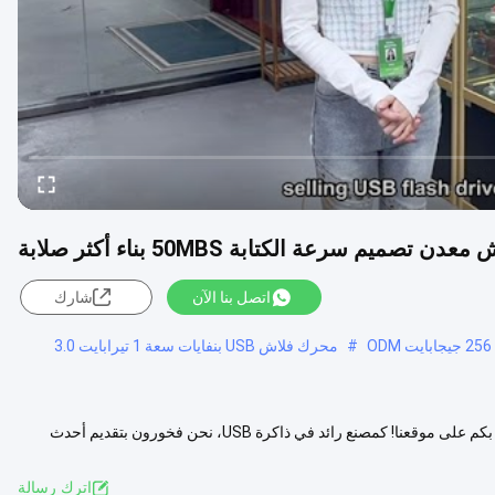
اتصل بنا الآن
شارك
#
محرك فلاش USB بنفايات سعة 1 تيرابايت 3.0
وصف المنتج: 3.0 محرك أقراص فلاش USB - خيار عالي الجودة وفعال مرحبا بكم على موقعنا! كمصنع رائد في ذاكرة USB، نحن فخورون بتقديم أحدث
رض المزيد
اترك رسالة