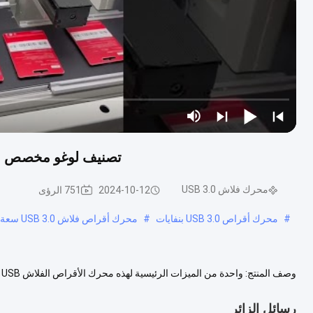
تصنيف لوغو مخصص محرك أقراص فلاش
محرك فلاش USB 3.0
2024-10-12
751 الرؤى
#
محرك أقراص USB 3.0 بنفايات
#
محرك أقراص فلاش USB 3.0 سعة 256 جيجابايت ODM
استخدامه مع مجموعة واسعة من الأجهزة ، بما في ذلك أجهزة الكمبي...
عرض 
رسائل الزائر