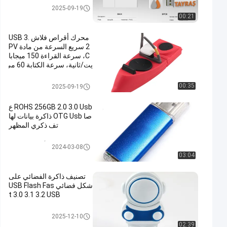
محرك فلاش USB 3.0
2025-09-19
00:21
محرك أقراص فلاش USB 3.
2 سريع السرعة من مادة PV
C، سرعة القراءة 150 ميجابا
يت/ثانية، سرعة الكتابة 60 مي
جابايت/ثانية
محرك فلاش USB 3.0
00:35
2025-09-19
ROHS 256GB 2.0 3.0 Usb ع
صا OTG Usb ذاكرة بيانات لها
تف ذكري المظهر
نوع C OTG محرك أقراص USB ف
2024-03-08
لاش
03:04
تصنيف ذاكرة الفضائي على
شكل فضائي USB Flash Fas
t 3.0 3.1 3.2 USB
محرك فلاش USB 3.0
2025-12-10
02:39