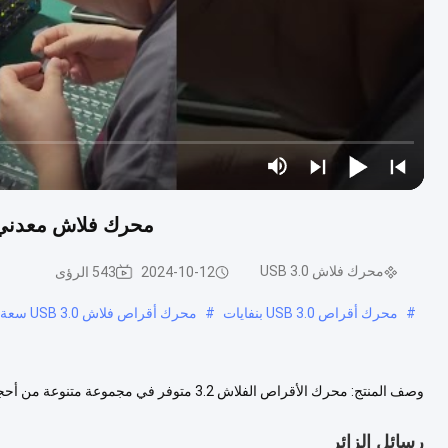
محرك فلاش معدني ب
محرك فلاش USB 3.0
2024-10-12
543 الرؤى
#
محرك أقراص USB 3.0 بنفايات
#
محرك أقراص فلاش USB 3.0 سعة 256 جيجابايت ODM
من الملفات،تتراوح من المستندات والصور إلى الموسيقى ومقاطع الفيدي...
ع
رسائل الزائر