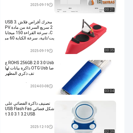
محرك فلاش USB 3.0
2025-09-19
00:21
محرك أقراص فلاش USB 3.
2 سريع السرعة من مادة PV
C، سرعة القراءة 150 ميجابا
يت/ثانية، سرعة الكتابة 60 مي
جابايت/ثانية
محرك فلاش USB 3.0
00:35
2025-09-19
ROHS 256GB 2.0 3.0 Usb ع
صا OTG Usb ذاكرة بيانات لها
تف ذكري المظهر
نوع C OTG محرك أقراص USB ف
2024-03-08
لاش
03:04
تصنيف ذاكرة الفضائي على
شكل فضائي USB Flash Fas
t 3.0 3.1 3.2 USB
محرك فلاش USB 3.0
2025-12-10
02:39