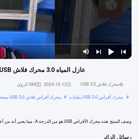
عازل المياه 3.0 محرك فلاش USB ذاكرة 8GB 64GB 128GB 256GB 512GB 1TB USB
محرك فلاش USB 3.0
2024-10-12
589 الرؤى
#
محرك أقراص USB 3.0 بنفايات
#
محرك أقراص فلاش USB 3.0 سعة 256 جيجابايت ODM
وصف المنتج: هذه محرك الأقراص B
آمنة ومأمونة عندما يتم تخزينها على هذه محرك الأقراص USB 3.0 الفلا...
عرض 
رسائل الزائر