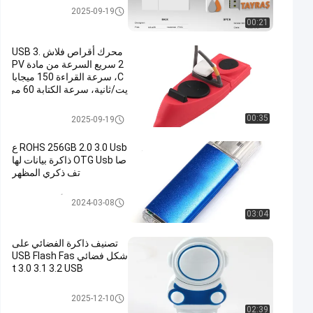
محرك فلاش USB 3.0
2025-09-19
00:21
محرك أقراص فلاش USB 3.
2 سريع السرعة من مادة PV
C، سرعة القراءة 150 ميجابا
يت/ثانية، سرعة الكتابة 60 مي
جابايت/ثانية
محرك فلاش USB 3.0
00:35
2025-09-19
ROHS 256GB 2.0 3.0 Usb ع
صا OTG Usb ذاكرة بيانات لها
تف ذكري المظهر
نوع C OTG محرك أقراص USB ف
2024-03-08
لاش
03:04
تصنيف ذاكرة الفضائي على
شكل فضائي USB Flash Fas
t 3.0 3.1 3.2 USB
محرك فلاش USB 3.0
2025-12-10
02:39