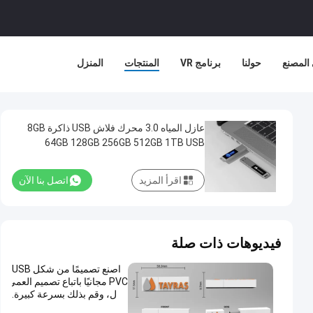
المصنع
حولنا
برنامج VR
المنتجات
المنزل
عازل المياه 3.0 محرك فلاش USB ذاكرة 8GB
64GB 128GB 256GB 512GB 1TB USB
اقرأ المزيد
اتصل بنا الآن
فيديوهات ذات صلة
اصنع تصميمًا من شكل USB
PVC مجانيًا باتباع تصميم العمي
ل، وقم بذلك بسرعة كبيرة.