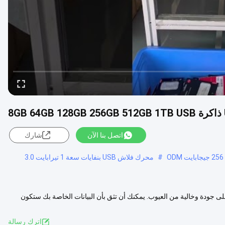
اتصل بنا الآن
شارك
#
محرك فلاش USB بنفايات سعة 1 تيرابايت 3.0
US هو من الدرجة A، مما يعني أنه من أعلى جودة وخالية من العيوب. يمكنك أن تثق بأن البيانات الخاصة بك ستكون
المزيد
اترك رسالة