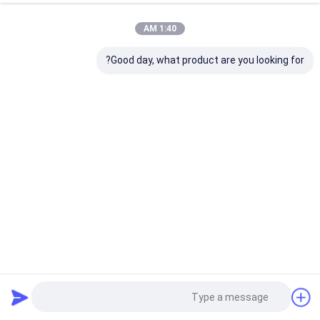
1:40 AM
Good day, what product are you looking for?
محرك أقراص فلاش USB مقاوم للماء مع USB 2.0/3.0/3.1/3.2
منفذ عرض صور مخصص
محرك فلاش USB 3.0
2024-11-19
547 الرؤى