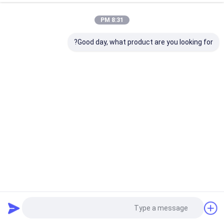
8:31 PM
Good day, what product are you looking for?
منصة شحن لاسلكية سريعة 15W مع ABS في الداخل و ضوء
LED للهاتف في لون الجسم أبيض / رمادية / برتقالية / صفراء
شاحن لاسلكي متعدد الوظائف
2025-09-16
3 الرؤى