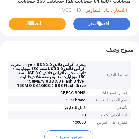
ميجابايت / ثانية 64 جيجابايت 128 جيجابايت 256 جيجابايت
الأسعار：قابل للتفاوض
MOQ：10
افضل سعر
ﺎﺘﺼﻟ ﺍﻶﻧ
منتوج وصف
محرك أقراص فلاش Hynix USB 3.0 ، محرك
أقراص فلاش USB 3.0 سعة 150 ميجابايت /
ثانية ، محرك أقراص فلاش USB 3.0 بسعة
تسليط الضوء
150 ميجابايت / ثانية بسعة 64 جيجابايت
,
,
150MB/S USB 3.0 Flash Drive
150MB/S 64GB 3.0 USB Flash Drive
إصدار الشهادات
CE,FCC,ROHS
اسم العلامة التجارية
OEM brand
الأسعار
قابل للتفاوض
الحد الأدنى لكمية
10
القدرة على العرض
100000
عرض المزيد