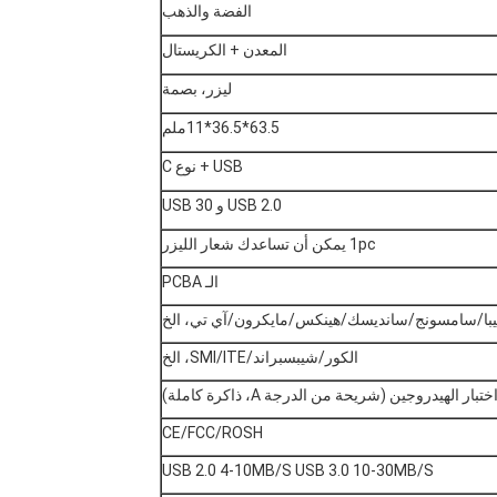
الفضة والذهب
المعدن + الكريستال
ليزر، بصمة
63.5*36.5*11ملم
USB + نوع C
USB 2.0 و USB 30
1pc يمكن أن تساعدك شعار الليزر
الـ PCBA
با/سامسونج/سانديسك/هينكس/مايكرون/آي تي، الخ
الكور/شيبسبراند/SMI/ITE، الخ
ر الهيدروجين (شريحة من الدرجة A، ذاكرة كاملة)
CE/FCC/ROSH
USB 2.0 4-10MB/S USB 3.0 10-30MB/S