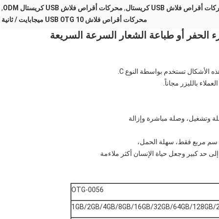
أقراص فلاش USB كريستال
,
محركات أقراص فلاش USB كريستال ODM
,
محركات أقراص فلاش USB OTG 10 ميجابايت / ثانية
ملاء بالليزر مجاناً.
لة وتشغيل، وصلة مباشرة وإزالة
لى حد كبير وجعل حياة الإنسان أكثر ملاءمة
OTG-0056
1GB/2GB/4GB/8GB/16GB/32GB/64GB/128GB/