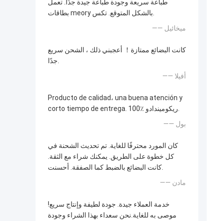
طباعة سريعة وجودة طباعة جيدة جدًا. تعمل
بطاقات meory بالشكل المتوقع. تكس.
—— ميخائيل
كانت البضائع ممتازة！ أعجبني ذلك ، الشحن سريع
جدًا.
—— أفيلا
Producto de calidad، una buena atención y
corto tiempo de entrega. 100٪ ريكوميندادو.
—— بول
كان المورد محترفًا للغاية. تم تحديث الشحنة في
كل خطوة على الطريق. يمكنك شراء مع الثقة.
كانت البضائع بالضبط كما الصفقة. أحسنت.
—— مادن
خدمة العملاء جيدة. جودة لطيفة وإنتاج سريع!
موصى به للغاية.نحن سعداء بهذا الشراء وجودة