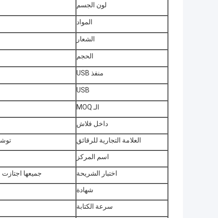
لون الجسم
المواد
الشعار
الحجم
منفذ USB
USB
الـ MOQ
داخل فلاش
العلامة التجارية للرقائق
توشي
اسم المركز
اختبار الشريحة
جميعها اجتازت اختبا
شهادة
سرعة الكتابة