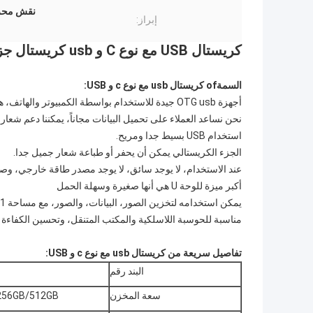
نقش محركات 
إبراز:
كريستال USB مع نوع C و usb كريستال جزء الحفر أو طباعة الشعار السرعة السريعة
السمة
f كريستال usb مع نوع c و USB
o
:
أجهزة OTG usb جيدة للاستخدام بواسطة الكمبيوتر والهاتف، هذه الأشكال تستخدم بواسطة النوع C.
نحن نساعد العملاء على تحميل البيانات مجاناً، يمكننا دعم شعار الع
استخدام USB بسيط جدا ومريح.
الجزء الكريستالي يمكن أن يحفر أو طباعة شعار جميل جدا.
عند الاستخدام، لا يوجد سائق، لا يوجد مصدر طاقة خارجي، وص
أكبر ميزة للوحة U هي أنها صغيرة وسهلة الحمل
يمكن استخدامه لتخزين الصور، البيانات، والصور، مع مساحة 1 سم مربع فقط، سهلة الحمل،
مناسبة للحوسبة اللاسلكية والمكتب المتنقل، وتحسين الكفاءة إ
تفاصيل سريعة من كريستال usb مع نوع c و USB:
البند رقم
سعة المخزن
256GB/512GB