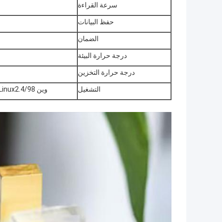
سرعة القراءة
حفظ البيانات
الضمان
درجة حرارة البيئة
درجة حرارة التخزين
التشغيل
وين 98/ME/2000/XP/Vista/win7/win8/Mac OS 9.X/Linux2.4 الخ