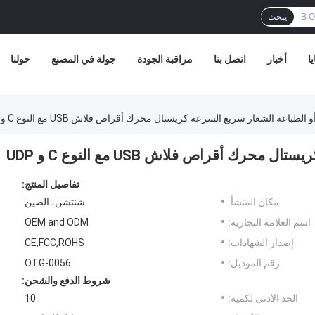
يبحث
ا
أخبار
اتصل بنا
مراقبة الجودة
جولة في المصنع
حولنا
الطباعة الشعار سريع السرعة كريستال محرك أقراص فلاش USB مع النوع C و UDP
ك أقراص فلاش USB مع النوع C و UDP
تفاصيل المنتج:
مكان المنشأ:
شنتشن، الصين
اسم العلامة التجارية:
OEM and ODM
إصدار الشهادات:
CE,FCC,ROHS
رقم الموديل:
OTG-0056
شروط الدفع والشحن:
الحد الأدنى لكمية:
10