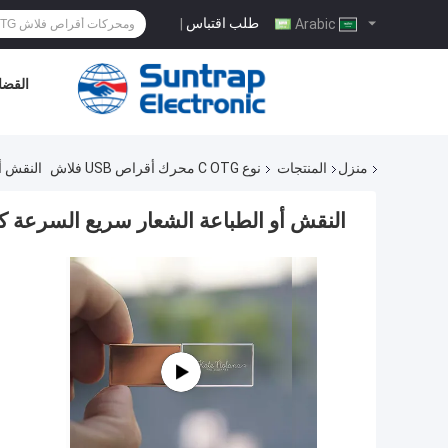
طلب اقتباس
|
Arabic
القضاي
منزل
المنتجات
نوع C OTG محرك أقراص USB فلاش
النقش أو 
النقش أو الطباعة الشعار سريع السرعة كريستال محر