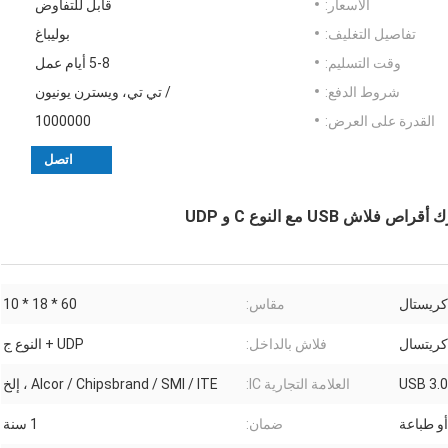
الأسعار:
قابل للتفاوض
تفاصيل التغليف:
بوليباغ
وقت التسليم:
5-8 أيام عمل
شروط الدفع:
/ تي تي، ويسترن يونيون
القدرة على العرض:
1000000
اتصل
US مع النوع C و UDP
كريستال
مقاس:
60 * 18 * 10
كريتسال
فلاش بالداخل:
UDP + النوع ج
العلامة التجارية IC:
Alcor / Chipsbrand / SMI / ITE ، إلخ
أو طباعة
ضمان:
1 سنة