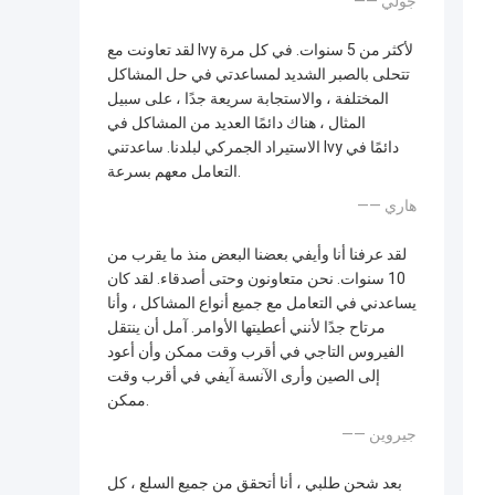
—— جولي
لقد تعاونت مع Ivy لأكثر من 5 سنوات. في كل مرة
تتحلى بالصبر الشديد لمساعدتي في حل المشاكل
المختلفة ، والاستجابة سريعة جدًا ، على سبيل
المثال ، هناك دائمًا العديد من المشاكل في
الاستيراد الجمركي لبلدنا. ساعدتني Ivy دائمًا في
التعامل معهم بسرعة.
—— هاري
لقد عرفنا أنا وأيفي بعضنا البعض منذ ما يقرب من
10 سنوات. نحن متعاونون وحتى أصدقاء. لقد كان
يساعدني في التعامل مع جميع أنواع المشاكل ، وأنا
مرتاح جدًا لأنني أعطيتها الأوامر. آمل أن ينتقل
الفيروس التاجي في أقرب وقت ممكن وأن أعود
إلى الصين وأرى الآنسة آيفي في أقرب وقت
ممكن.
—— جيروين
بعد شحن طلبي ، أنا أتحقق من جميع السلع ، كل