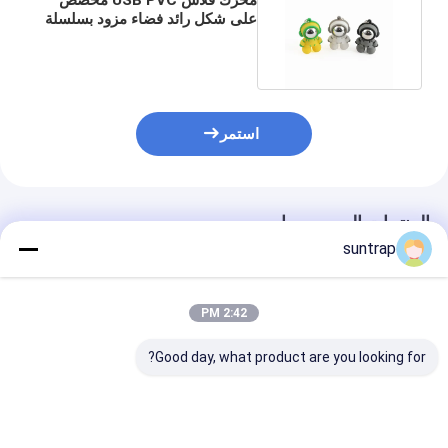
على شكل رائد فضاء مزود بسلسلة
مفاتيح 80 / MBS
استمر
المنتجات الموصى بها
suntrap
2:42 PM
Good day, what product are you looking for?
قالب صنع حسب الطلب
128 جيجابايت 256
محرك ف
64 جيجابايت 128
جيجابايت أرنب على شكل
معد