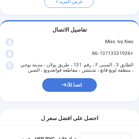
عرض المزيد
تفاصيل الاتصال
Miss. Ivy Xiao
+86-13713531928
الطابق 3 ، المبنى F ، رقم: 131 ، طريق بولان ، مدينة بوجي
، منطقة لونغ قانغ ، شنتشن ، مقاطعة قوانغدونغ ، الصين
ﺎﺘﺼﻟ ﺍﻶﻧ
احصل على افضل سعر ل
محرك فلاش USB PVC مخصص