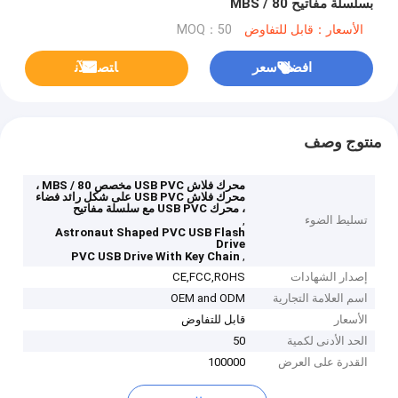
بسلسلة مفاتيح 80 / MBS
الأسعار：قابل للتفاوض
MOQ：50
افضل سعر
ﺎﺘﺼﻟ ﺍﻶﻧ
منتوج وصف
محرك فلاش USB PVC مخصص 80 / MBS ،
محرك فلاش USB PVC على شكل رائد فضاء
، محرك USB PVC مع سلسلة مفاتيح
تسليط الضوء
,
Astronaut Shaped PVC USB Flash
Drive
,
PVC USB Drive With Key Chain
إصدار الشهادات
CE,FCC,ROHS
اسم العلامة التجارية
OEM and ODM
الأسعار
قابل للتفاوض
الحد الأدنى لكمية
50
القدرة على العرض
100000