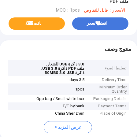
ملف PDF
الأسعار：قابل للتفاوض
MOQ：1pcs
افضل سعر
ﺎﺘﺼﻟ ﺍﻶﻧ
منتوج وصف
,
3.0 ذاكرة USB للشعار
تسليط الضوء
,
ملف PDF ذاكرة USB 3.0
ذاكرة 50MBS 3.0 USB
3-5 days
Delivery Time
Minimum Order
1pcs
Quantity
Opp bag / Small white box
Packaging Details
T/T by bank
Payment Terms
China Shenzhen
Place of Origin
عرض المزيد