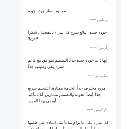
تصميم ممتاز جودة جيدة
—— توماس
جودة جيدة، البائع شرح كل شيء بالتفصيل، شكرا
جزيلا!!
—— (أرتور)
إنها ذات جودة جيدة جداً، التصميم متوافق مع ما تم
نشره وهي وظيفية جداً.
—— سانتياغو
مزود محترف جداً. الخدمة ممتازة، التسليم سريع
جداً. أيضاً الجودة والتصميم ممتازين. أنا بالتأكيد
أوصي بهذا المورد.
—— ماركوس
كل شيء على ما يرام تماماً مثل المادة التي طلبتها
تماماً مثل الصور التي أرسلتها لنا سعداء جداً،