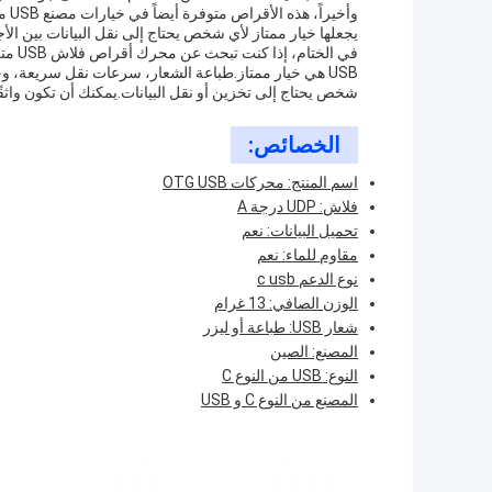
يجعلها خيار ممتاز لأي شخص يحتاج إلى نقل البيانات بين الأج
شخص يحتاج إلى تخزين أو نقل البيانات.يمكنك أن تكون واثق
الخصائص:
اسم المنتج: محركات OTG USB
فلاش: UDP درجة A
تحميل البيانات: نعم
مقاوم للماء: نعم
نوع الدعم c usb
الوزن الصافي: 13 غرام
شعار USB: طباعة أو ليزر
المصنع: الصين
النوع: USB من النوع C
المصنع من النوع C و USB