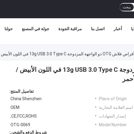
يبحث
ا
أخبار
اتصل بنا
مراقبة الجودة
جولة في المصنع
حولنا
13g USB 3.0 Ty في اللون الأبيض / الأسود / الأخضر / الأرجواني / الأصفر / الأحمر
محرك أقراص فلاش OTG ذو الواجهة المزدوجة 13g USB 3.0 Type C في اللون الأبيض /
أحمر
تفاصيل المنتج:
China Shenzhen
Place of Origin:
اسم العلامة التجارية:
OEM
إصدار الشهادات:
CE,FCC,ROHS,
OTG-0069
Model Number:
شروط الدفع والشحن: