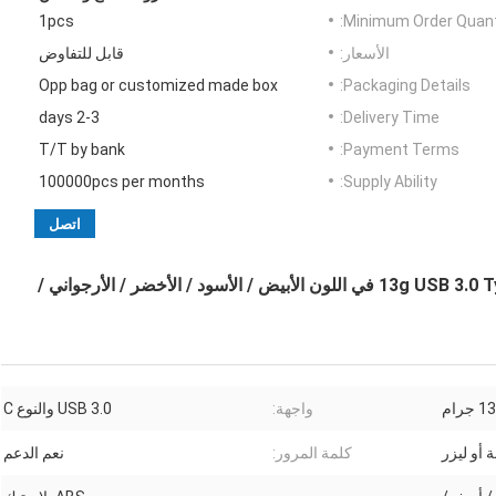
1pcs
Minimum Order Quanti
الأسعار:
قابل للتفاوض
Opp bag or customized made box
Packaging Details:
2-3 days
Delivery Time:
T/T by bank
Payment Terms:
100000pcs per months
Supply Ability:
اتصل
محرك أقراص فلاش OTG ذو الواجهة المزدوجة 13g USB 3.0 Type C في اللون الأبيض / الأسود / الأخضر / الأرجواني /
13 جرام
واجهة:
USB 3.0 والنوع C
 أو ليزر
كلمة المرور:
نعم الدعم