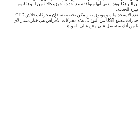
وأخيراً، هذه الأقراص متوفرة أيضاً في خيارات مصنع USB من النوع C. وهذا يعني أنها متوافقة مع أحدث أجهزة USB من النوع C،مما
هزة الحديثة.
في الختام، إذا كنت تبحث عن محرك أقراص فلاش USB متعدد الاستخدامات وموثوق به ويمكن تخصيصه، فإن محركات فلاش OTG
USB هي خيار ممتاز.طباعة الشعار، سرعات نقل سريعة، وخيارات مصنع USB من النوع C، هذه محركات الأقراص هي خيار ممتاز لأي
ًا من أنك ستحصل على منتج عالي الجودة.