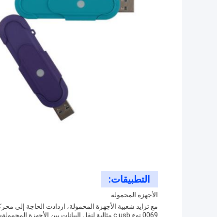
التطبيقات:
الأجهزة المحمولة
0069 نوع c usb مثالية لنقل البيانات بين الأجهز