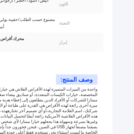
أبيض/ أسود/ أخضر/ أرجواني
اللون:
مصنوع حسب الطلب/حقيبة بولي
التعبئة:
أب
محرك أقراص USB ذو واجهة مزدوجة أبيض
إبراز:
وصف المنتج:
واحدة من الميزات المتميزة لهذه الأقراص الفلاش هي خيارات
المخصصة، خيارات الكيسات المتعددة، أو صناديق بيضاء صغي
ممتازا للشركات أو الأفراد الذين يتطلعون إلى إعطاء هدية محرك أقراص USB أو تخزين البيانات 
شركتك، اسم العلامة التجارية،أو أي تصميم آخر تختارههذه 
هذه الأقراص الفلاشية الأمريكية رائعة أيضًا لتحميل البيا
وغيرها بسرعة وسهولة.هذا يجعلهم خيارا ممتازا لأي شخص يحتا
الخاصة بنا ليست استثناء.نحن نستخدم فقط أعلى جودة المو