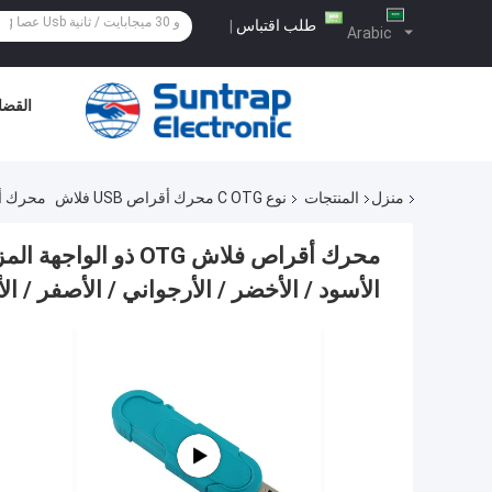
طلب اقتباس
|
Arabic
القضاي
منزل
المنتجات
نوع C OTG محرك أقراص USB فلاش
محرك أقراص فلاش OTG ذو الواجهة المزدوجة pe C
الأسود / الأخضر / الأرجواني / الأصفر / ال