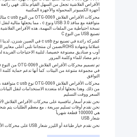
الأقراص الفلاشية تجعل من السهل القيام بذلك. فهي رائعة أ
أجهزة الكمبيوتر المحمولة والأجهزة المكتبية
محركات 
متوافقة مع منافذ USB 3.0 ونوع c ،
نسخة احتياطية من الملفات المهمة، هذه الأقراص الفلاشية ه
تصنيع USB من النوع C
عملائنا.وشهادة ROHSنضمن أن منتجاتنا تلبي 
أوب و صناديق مصنوعة خصيصا، لتلبية الاحتياجات الفريدة لعم
دعم مضاد للماء وكلمة المرور
في مجموعة متنوعة من البيئات. كما أنها تدعم حماية كلمة ا
التوافق
محركات الأقراص
من ذلك. وهذا يجعلها أداة متعددة الاستخدامات لنقل البيانات
السعر ووقت التسليم
هي 100000 قطعة شهرياً
شعار USB
نحن نقدم خيار طباعة أو الليزر شعار USB على محركات الأقراص الفلاش لدينا، مما يجعلها أداة تسويقية رائعة للشركات.