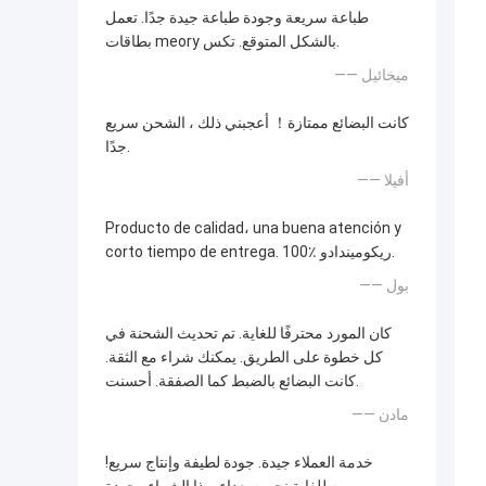
طباعة سريعة وجودة طباعة جيدة جدًا. تعمل
بطاقات meory بالشكل المتوقع. تكس.
—— ميخائيل
كانت البضائع ممتازة！ أعجبني ذلك ، الشحن سريع
جدًا.
—— أفيلا
Producto de calidad، una buena atención y
corto tiempo de entrega. 100٪ ريكوميندادو.
—— بول
كان المورد محترفًا للغاية. تم تحديث الشحنة في
كل خطوة على الطريق. يمكنك شراء مع الثقة.
كانت البضائع بالضبط كما الصفقة. أحسنت.
—— مادن
خدمة العملاء جيدة. جودة لطيفة وإنتاج سريع!