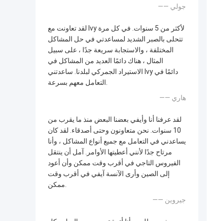
—— جولي
لقد تعاونت مع Ivy لأكثر من 5 سنوات. في كل مرة
تتحلى بالصبر الشديد لمساعدتي في حل المشاكل
المختلفة ، والاستجابة سريعة جدًا ، على سبيل
المثال ، هناك دائمًا العديد من المشاكل في
الاستيراد الجمركي لبلدنا. ساعدتني Ivy دائمًا في
التعامل معهم بسرعة.
—— هاري
لقد عرفنا أنا وأيفي بعضنا البعض منذ ما يقرب من
10 سنوات. نحن متعاونون وحتى أصدقاء. لقد كان
يساعدني في التعامل مع جميع أنواع المشاكل ، وأنا
مرتاح جدًا لأنني أعطيتها الأوامر. آمل أن ينتقل
الفيروس التاجي في أقرب وقت ممكن وأن أعود
إلى الصين وأرى الآنسة آيفي في أقرب وقت
ممكن.
—— جيروين