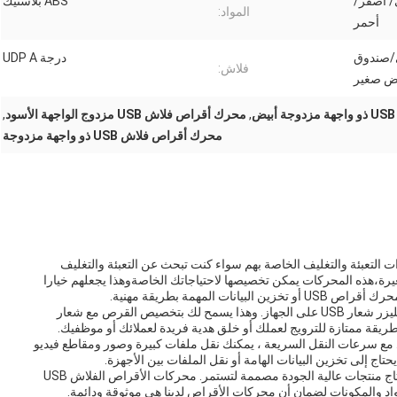
/ أصفر/
ABS بلاستيك
المواد:
أحمر
/صندوق
درجة UDP A
فلاش:
يض صغير
,
محرك أقراص فلاش USB مزدوج الواجهة الأسود
,
محرك أقراص فلاش USB ذو واجهة مزدوجة
 التعبئة والتغليف الخاصة بهم سواء كنت تبحث عن التعبئة والتغليف
رة،هذه المحركات يمكن تخصيصها لاحتياجاتك الخاصةوهذا يجعلهم خيارا
المهمة بطريقة مهنية.
ميزة أخرى رائعة لهذه الأقراص هي القدرة على طباعة أو الليزر شعار USB على الجهاز. وهذا يسمح لك بتخصيص القرص مع شعار
طريقة ممتازة للترويج لعملك أو خلق هدية فريدة لعملائك أو موظفيك.
نات. مع سرعات النقل السريعة ، يمكنك نقل ملفات كبيرة وصور ومقاطع فيديو
ج إلى تخزين البيانات الهامة أو نقل الملفات بين الأجهزة.
بصفتنا مصنعاً لجهاز USB في الصين، فنحن فخورون جداً بإنتاج منتجات عالية الجودة مصممة لتستمر. محركات الأقراص الفلاش USB
اد والمكونات لضمان أن محركات الأقراص لدينا هي موثوقة ودائمة.