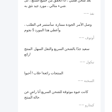
بعد شحن طلبي ، أنا أتحقق من جميع السلع ، كل
شيء مثالي ، مورد جيد نثق به.
—— نفذ
وصل الأمر. الجودة ممتازة. سأستمر في الطلب ،
وأعطي هذا المورد 5 نجوم.
—— أوتوف
سعيد جدًا بالشحن السريع والنقل السهل. المنتج
رائع!
—— نيكول
المنتجات رائعة! خلاب ! أحبوا
—— السخنة
كانت عبوة موثوقة للشحن السريع.أنا راضٍ عن
حالة المنتج.
—— كينتارو