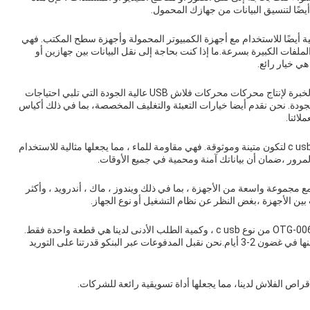
يضًا لتنسيق البيانات من جهازك المحمول.
الأقراص الفلاش OTG-0069 من النوع c usb مثالية أيضًا للاستخدام مع أجهزة الكمبيوتر المحمولة وأجهزة سطح المكتب. فهي
 مما يجعلها مثالية لنقل الملفات الكبيرة بسرعة.ما إذا كنت بحاجة إلى نقل البيانات بين جهازين أو
ي خيار رائع.
كشركة رائدة في تصنيع نوع c usb في الصين شنزن، لدينا الخبرة لإنتاج محركات محركات فلاش USB عالية الجودة التي تلبي احتياجات
أعلى معايير الجودة. نحن نقدم أيضا خيارات التعبئة والتغليف المخصصة، بما في ذلك أكياس
لائنا.
تم تصميم محركات الأقراص الفلاش OTG-0069 من النوع c usb لتكون متينة وموثوقة. فهي مقاومة للماء ، مما يجعلها مثالية للاستخدام
لمرور ،ضمان أن بياناتك آمنة ومحمية في جميع الأوقات.
 الفلاش OTG-0069 نوع c usb متوافقة مع مجموعة واسعة من الأجهزة ، بما في ذلك ويندوز ، ماك ، أندرويد ، وأكثر
 بين الأجهزة ،بغض النظر عن نظام التشغيل أو نوع الجهاز.
نحن نقدم أسعار تنافسية على محركات الأقراص الفلاش OTG-0069 من نوع c usb ، وكمية الطلب الأدنى لدينا هي قطعة واحدة فقط.
نحن نقدم أوقات تسليم سريعة ، مع معظم الطلبات يتم شحنها في غضون 2-3 أيام.نحن نقبل المدفوعات عبر البنكو قدرتنا على التوريد