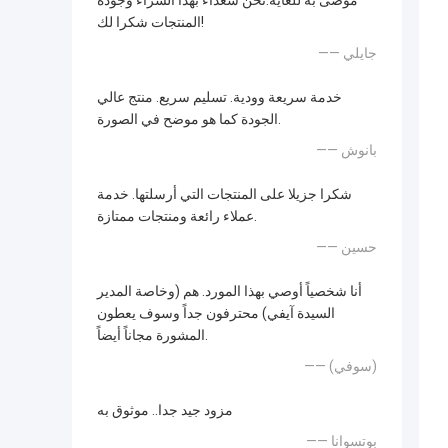
موصى به للغاية.نحن سعداء بهذا الشراء وجودة
المنتجات شكرا لك!
—— جايلي
خدمة سريعة وودية. تسليم سريع. منتج عالي
الجودة كما هو موضح في الصورة.
—— بانوش
شكرا جزيلا على المنتجات التي أرسلتها. خدمة
عملاء رائعة ومنتجات ممتازة.
—— حسين
أنا شخصياً أوصي بهذا المورد. هم (وخاصة المدير
السيدة آيفي) محترفون جداً وسوف يعطون
المشورة مجاناً أيضاً.
—— (سوفي)
مزود جيد جدا.. موثوق به
—— بوتسوانا