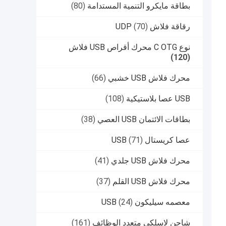
بطاقة مايكرو التنمية المستدامة
(80)
رقاقة فلاش UDP
(70)
نوع C OTG محرك أقراص USB فلاش
(120)
محرك فلاش USB خشبي
(66)
USB عصا بلاستيكية
(108)
بطاقات الائتمان USB العصي
(38)
عصا كريستال USB
(71)
محرك فلاش USB جلدي
(41)
محرك فلاش USB القلم
(37)
معصمه سيليكون USB
(24)
شاحن لاسلكي متعدد الوظائف
(161)