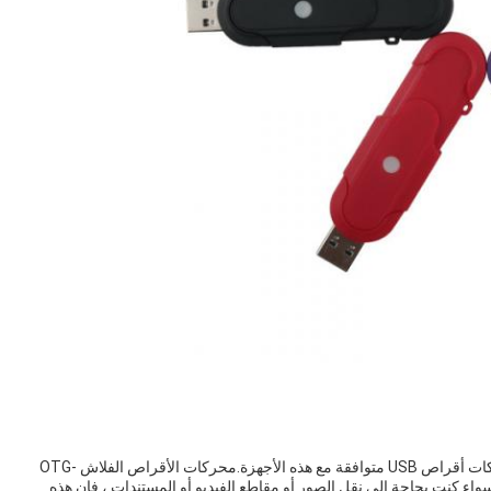
مع تزايد شعبية الأجهزة المحمولة، ازدادت الحاجة إلى محركات أقراص USB متوافقة مع هذه الأجهزة.محركات الأقراص الفلاش OTG-
ة المحمولةسواء كنت بحاجة إلى نقل الصور أو مقاطع الفيديو أو المستندات ، فإن هذه