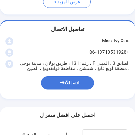
عرض المزيد
تفاصيل الاتصال
Miss. Ivy Xiao
+86-13713531928
الطابق 3 ، المبنى F ، رقم: 131 ، طريق بولان ، مدينة بوجي
، منطقة لونغ قانغ ، شنتشن ، مقاطعة قوانغدونغ ، الصين
ﺎﺘﺼﻟ ﺍﻶﻧ
احصل على افضل سعر ل