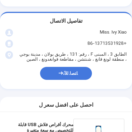
تفاصيل الاتصال
Miss. Ivy Xiao
+86-13713531928
الطابق 3 ، المبنى F ، رقم: 131 ، طريق بولان ، مدينة بوجي
، منطقة لونغ قانغ ، شنتشن ، مقاطعة قوانغدونغ ، الصين
ﺎﺘﺼﻟ ﺍﻶﻧ
احصل على افضل سعر ل
محرك أقراص فلاش USB قابلة
للتخصيص مع سعة متغيرة