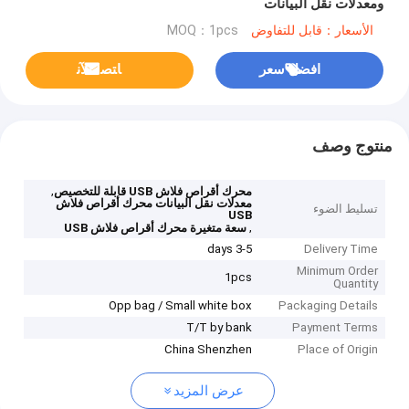
ومعدلات نقل البيانات
الأسعار：قابل للتفاوض
MOQ：1pcs
افضل سعر
ﺎﺘﺼﻟ ﺍﻶﻧ
منتوج وصف
,
محرك أقراص فلاش USB قابلة للتخصيص
معدلات نقل البيانات محرك أقراص فلاش
تسليط الضوء
USB
,
سعة متغيرة محرك أقراص فلاش USB
3-5 days
Delivery Time
Minimum Order
1pcs
Quantity
Opp bag / Small white box
Packaging Details
T/T by bank
Payment Terms
China Shenzhen
Place of Origin
عرض المزيد