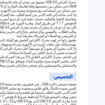
محرك أقراص USB 3.0 مصنوع من معدن أو ما
حتى تتمكن من استخدامه مع مجموعة متنوعة من الأجهزة.
الدفع هي T / T عن طريق البنك، وقدرة التوريد هي 100000pcs في الشهر.
مثالي للطلاب، والمهنيين،وأي شخص يحتاج إلى تخزين ونقل ال
أو العروض مع العملاء أو الشركاء بطريقة آمنة.
تطبيق رائع آخر لهذه محرك الأقراص الفليش هو لأولئك الذي
مهنيةيمكنك نقل ملفات كبيرة بين الأجهزة بسرعة وسهولة.
المتعددة تضمن أن لديك الكثير من المساحة لملفاتك.
والمسجلين والموسيقيين وأي شخص يحتاج إلى تخزين ونقل ال
التخصيص:
الصين بجودة عالية0 رقائق فلاش ومعتمدة مع معايير CE/FCC/ROHS.
الحد الأدنى لكمية الطلب لمنتجنا هو قطعة واحدة فقط والس
صغير ووقت التسليم هو 3-5 أيام فقط.شروط الدفع هي T / T عن طريق البنك وقدرة التوريد تصل إلى 100000pcs في الشهر.