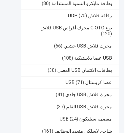
بطاقة مايكرو التنمية المستدامة
(80)
رقاقة فلاش UDP
(70)
نوع C OTG محرك أقراص USB فلاش
(120)
محرك فلاش USB خشبي
(66)
USB عصا بلاستيكية
(108)
بطاقات الائتمان USB العصي
(38)
عصا كريستال USB
(71)
محرك فلاش USB جلدي
(41)
محرك فلاش USB القلم
(37)
معصمه سيليكون USB
(24)
شاحن لاسلكي متعدد الوظائف
(161)