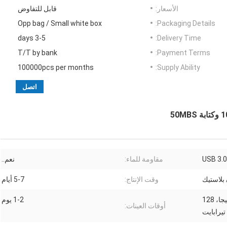
الأسعار:
قابل للتفاوض
Opp bag / Small white box
Packaging Details:
3-5 days
Delivery Time:
T/T by bank
Payment Terms:
100000pcs per months
Supply Ability:
اتصل
مقاومة للماء:
نعم..
بلاستيك
وقت الإنتاج:
5-7 أيام
8 جيجا، 16 جيجا، 32 جيجا، 64 جيجا، 128
1-2 يوم
أوقات العينات: