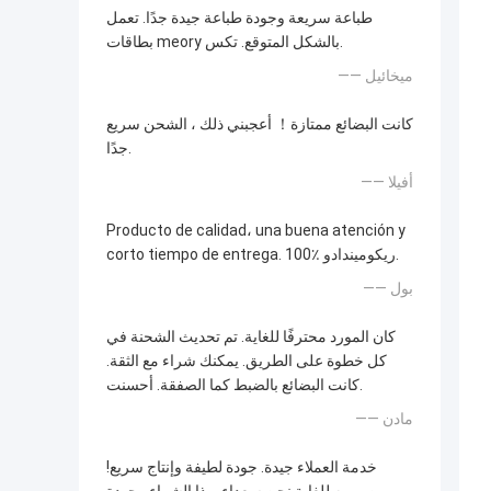
طباعة سريعة وجودة طباعة جيدة جدًا. تعمل
بطاقات meory بالشكل المتوقع. تكس.
—— ميخائيل
كانت البضائع ممتازة！ أعجبني ذلك ، الشحن سريع
جدًا.
—— أفيلا
Producto de calidad، una buena atención y
corto tiempo de entrega. 100٪ ريكوميندادو.
—— بول
كان المورد محترفًا للغاية. تم تحديث الشحنة في
كل خطوة على الطريق. يمكنك شراء مع الثقة.
كانت البضائع بالضبط كما الصفقة. أحسنت.
—— مادن
خدمة العملاء جيدة. جودة لطيفة وإنتاج سريع!