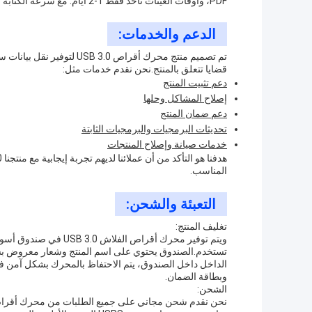
PDF، وأوقات العينات تأخذ فقط 1-2 أيام. مع سرعة الكتابة من 50MBS أو أكثر،نحن المصنعون من أسرع USB 3.2.
الدعم والخدمات:
تم تصميم منتج محرك أقراص 0
قضايا تتعلق بالمنتج.نحن نقدم خدمات مثل:
دعم تثبيت المنتج
إصلاح المشاكل وحلها
دعم ضمان المنتج
تحديثات البرمجيات والبرمجيات الثابتة
خدمات صيانة وإصلاح المنتجات
المناسب.
التعبئة والشحن:
تغليف المنتج:
ويتم توفير محرك أقراص 
تستخدم.الصندوق يحتوي على اسم المنتج وشعار معروض ب
الداخل داخل الصندوق، يتم الاحتفاظ بالمحرك بشكل آمن في
وبطاقة الضمان.
الشحن: