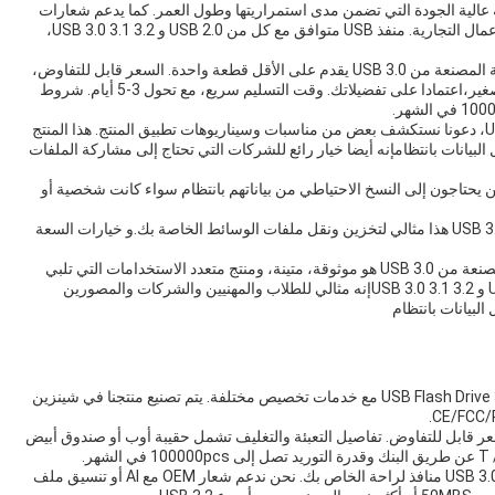
دة بلاستيكية عالية الجودة التي تضمن مدى استمراريتها وطول العمر. كما يدعم شعارات
OEM،حتى تتمكن من تخصيصها وفقا لعلامتك التجارية أو الأعمال التجارية. منفذ USB متوافق مع كل من USB 2.0 و USB 3.0 3.1 3.2،
إذا كنت بحاجة إلى الحد الأدنى من كمية الطلب، هذا الشركة المصنعة من USB 3.0 يقدم على الأقل قطعة واحدة. السعر قابل للتفاوض،
وتفاصيل التعبئة والتغليف تشمل حقيبة أوب أو مربع أبيض صغير،اعتمادا على تفضيلاتك. وقت التسليم سريع، مع تحول 3-5 أيام. شروط
الآن بعد أن تعرف ما يمكن أن يقدمه محرك أقراص USB 3.0، دعونا نستكشف بعض من مناسبات وسيناريوهات تطبيق المنتج. هذا المنتج
بيانات بانتظامإنه أيضا خيار رائع للشركات التي تحتاج إلى مشاركة الملفات
ن يحتاجون إلى النسخ الاحتياطي من بياناتهم بانتظام سواء كانت شخصية أو
إذا كنت مصوراً أو مصوراً أو موسيقياً، فإن محرك أقراص USB 3.0 هذا مثالي لتخزين ونقل ملفات الوسائط الخاصة بك.و خيارات السعة
في الختام، محرك الأقراص الفلاش 3.0 من هذا الشركة المصنعة من USB 3.0 هو موثوقة، متينة، ومنتج متعدد الاستخدامات التي تلبي
أعلى معايير الجودة.ميزة مقاومة للماء، وتوافق مع USB 2.0 و USB 3.0 3.1 3.2إنه مثالي للطلاب والمهنيين والشركات والمصورين
بيانات بانتظام
بصفتنا مصنعي ذاكرة USB ، نحن فخورون بتقديم منتجنا 3.0 USB Flash Drive مع خدمات تخصيص مختلفة. يتم تصنيع منتجنا في شينزين
عر قابل للتفاوض. تفاصيل التعبئة والتغليف تشمل حقيبة أوب أو صندوق أبيض
لدينا محرك أقراص USB 3.0 يأتي مع USB 2.0 و USB 3.0، 3.1، 3.2 منافذ لراحة الخاص بك. نحن ندعم شعار OEM مع AI أو تنسيق ملف