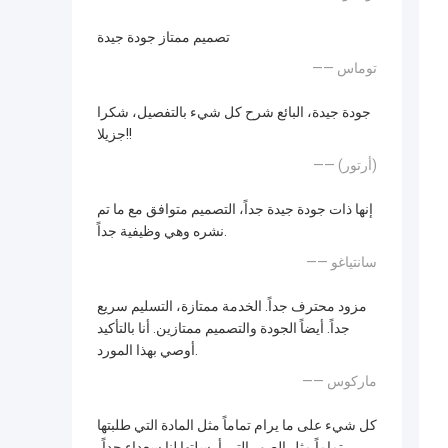
تصميم ممتاز جودة جيدة
—— توماس
جودة جيدة، البائع شرح كل شيء بالتفصيل، شكرا
جزيلا!!
—— (أرتور)
إنها ذات جودة جيدة جداً، التصميم متوافق مع ما تم
نشره وهي وظيفية جداً.
—— سانتياغو
مزود محترف جداً. الخدمة ممتازة، التسليم سريع
جداً. أيضاً الجودة والتصميم ممتازين. أنا بالتأكيد
أوصي بهذا المورد.
—— ماركوس
كل شيء على ما يرام تماماً مثل المادة التي طلبتها
تماماً مثل الصور التي أرسلتها لنا سعداء جداً،