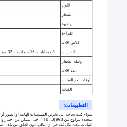
اللون
الشعار
واجهة
القراءة
فلاش USB
القدرات
8 جيجابايت، 16 جيجابايت، 32 جيجابايت، 64 جيجابايت، 128 جيجابايت، 256 جيجابايت، 512 جيجابايت، 1 تي بي
وثيقة الشعار
منفذ USB
أوقات أخذ العينات
الكتابة
التطبيقات:
متعددة تتراوح من 8GB إلى 1TB، ح
البيانات معك بكل ثقة في أي مكان، دون القلق من تلف الم