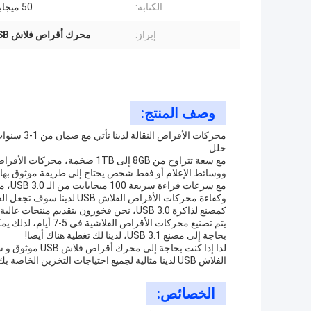
الكتابة:
50 ميجابايت أكثر
إبراز:
محرك أقراص فلاش USB
وصف المنتج:
محركات الأ
خلل.
ووسائط الإعلام.أو فقط شخص يحتاج إلى طريقة موثوق بها لت
مع سر
وكفاءة.محركات الأقراص الفلاش USB لدينا سوف تجعل العملية نسيم.
كمصنع لذاكرة USB 3.0، نحن فخورون بتقديم منتجات عالية الجودة مصممة لتستمر.مثالية للاستخدام اليومي.
يتم تصنيع محركات ال
بحاجة إلى مصنع USB 3.1، لدينا لك تغطية هناك أيضا!
الفلاش USB لدينا مثالية لجميع احتياجات التخزين الخاصة بك.
الخصائص: