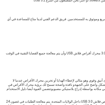
USB 3. لتوفير نقل بيانات سريع وموثوق به للمستخدمين. فريق الدعم الفني لدينا متاح للمساعدة في أي
هدفنا هو التأكد من أن عملائنا لديهم تجربة إيجابية مع منتجنا 3.0 محرك أقراص فلاش USB وأن يتم معالجة جميع القضايا التقنية في الوقت
الفلاش USB 3.0 في صندوق أسود أنيق وقوي وهو مثالي لإعطاء الهدايا أو تخزين محرك الأقراص عندما لا
شكل واضح على الجبهةو نافذة واضحة تسمح لك برؤية محرك الأقراص في
 مكانه بواسطة إدراج بلاستيكي مصبوبوتتضمن العبوة أيضا دليل الاستخدام
نحن نقدم شحن مجاني على جميع الطلبات من محرك أقراص فلاش USB 3.0 داخل الولايات المتحدة. يتم معالجة الطلبات في غضون 24