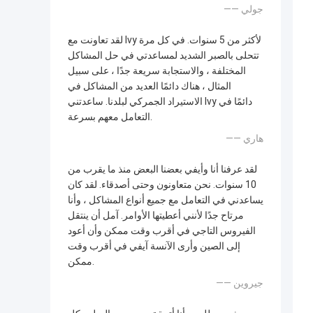
—— جولي
لقد تعاونت مع Ivy لأكثر من 5 سنوات. في كل مرة
تتحلى بالصبر الشديد لمساعدتي في حل المشاكل
المختلفة ، والاستجابة سريعة جدًا ، على سبيل
المثال ، هناك دائمًا العديد من المشاكل في
الاستيراد الجمركي لبلدنا. ساعدتني Ivy دائمًا في
التعامل معهم بسرعة.
—— هاري
لقد عرفنا أنا وأيفي بعضنا البعض منذ ما يقرب من
10 سنوات. نحن متعاونون وحتى أصدقاء. لقد كان
يساعدني في التعامل مع جميع أنواع المشاكل ، وأنا
مرتاح جدًا لأنني أعطيتها الأوامر. آمل أن ينتقل
الفيروس التاجي في أقرب وقت ممكن وأن أعود
إلى الصين وأرى الآنسة آيفي في أقرب وقت
ممكن.
—— جيروين