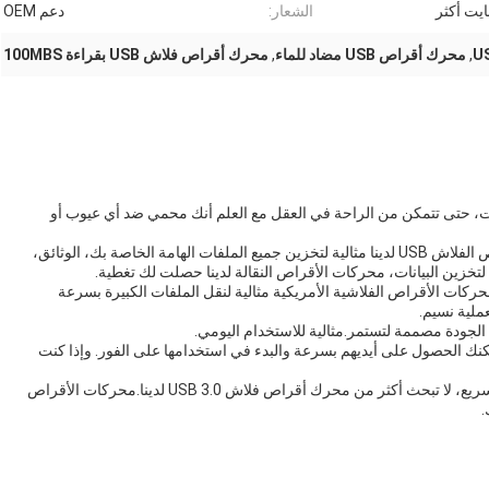
الشعار:
دعم OEM
,
محرك أقراص USB مضاد للماء
,
محرك أقراص فلاش USB بقراءة 100MBS
قراص النقالة لدينا تأتي مع ضمان من 1-3 سنوات، حتى تتمكن من الراحة في العقل مع العلم أنك محمي ضد أي عيوب أو
مع سعة تتراوح من 8GB إلى 1TB ضخمة، محركات الأقراص الفلاش USB لدينا مثالية لتخزين جميع الملفات الهامة الخاصة بك، الوثائق،
خزين البيانات، محركات الأقراص النقالة لدينا حصلت لك تغطية.
عات قراءة سريعة 100 ميجابايت من الـ USB 3.0، محركات الأقراص الفلاشية الأمريكية مثالية لنقل الملفات الكبيرة بسرعة
أقراص الفلاشية في 5-7 أيام، لذلك يمكنك الحصول على أيديهم بسرعة والبدء في استخدامها على الفور. وإذا كنت
لذا إذا كنت بحاجة إلى محرك أقراص فلاش USB موثوق و سريع، لا تبحث أكثر من محرك أقراص فلاش USB 3.0 لدينا.محركات الأقراص