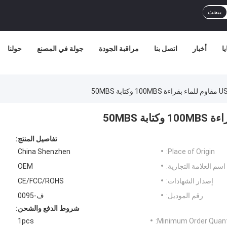
يبحث
ا
أخبار
اتصل بنا
مراقبة الجودة
جولة في المصنع
حولنا
تفاصيل المنتج:
China Shenzhen
Place of Origin:
اسم العلامة التجارية:
OEM
إصدار الشهادات:
CE/FCC/ROHS
رقم الموديل:
ف-0095
شروط الدفع والشحن:
1pcs
Minimum Order Quanti