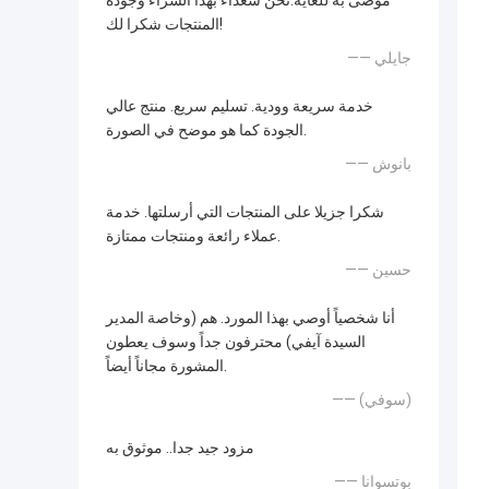
موصى به للغاية.نحن سعداء بهذا الشراء وجودة
المنتجات شكرا لك!
—— جايلي
خدمة سريعة وودية. تسليم سريع. منتج عالي
الجودة كما هو موضح في الصورة.
—— بانوش
شكرا جزيلا على المنتجات التي أرسلتها. خدمة
عملاء رائعة ومنتجات ممتازة.
—— حسين
أنا شخصياً أوصي بهذا المورد. هم (وخاصة المدير
السيدة آيفي) محترفون جداً وسوف يعطون
المشورة مجاناً أيضاً.
—— (سوفي)
مزود جيد جدا.. موثوق به
—— بوتسوانا