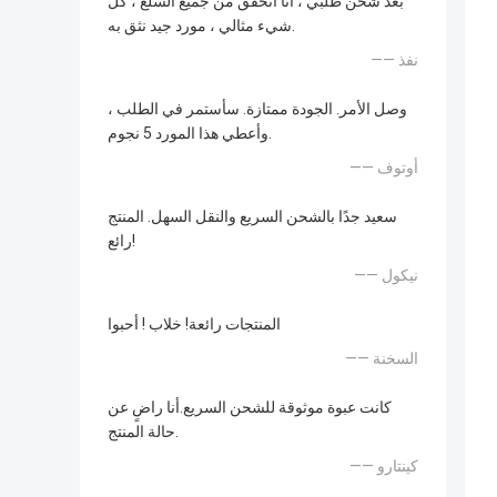
بعد شحن طلبي ، أنا أتحقق من جميع السلع ، كل
شيء مثالي ، مورد جيد نثق به.
—— نفذ
وصل الأمر. الجودة ممتازة. سأستمر في الطلب ،
وأعطي هذا المورد 5 نجوم.
—— أوتوف
سعيد جدًا بالشحن السريع والنقل السهل. المنتج
رائع!
—— نيكول
المنتجات رائعة! خلاب ! أحبوا
—— السخنة
كانت عبوة موثوقة للشحن السريع.أنا راضٍ عن
حالة المنتج.
—— كينتارو