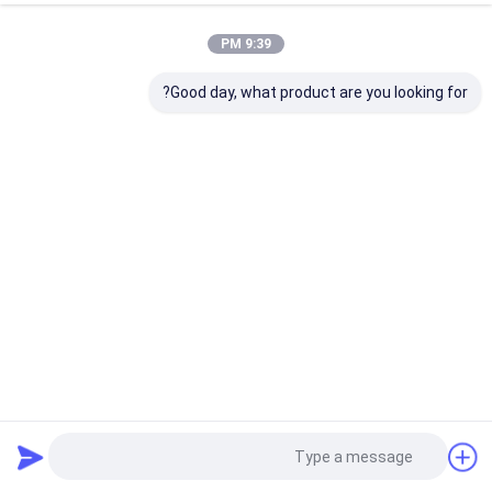
9:39 PM
Good day, what product are you looking for?
شريط ذهبي على شكل نوع C USB 3.0 سريع السرعة يتوافق مع
معايير الاتحاد الأوروبي والولايات المتحدة
نوع C OTG محرك أقراص USB فلاش
2026-01-12
325 الرؤى