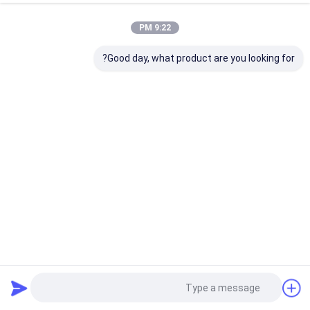
9:22 PM
Good day, what product are you looking for?
محركات الأقراص الفلاش OTG عالية الأداء لويندوز مع الشعار
المطبوع أو الليزر
نوع C OTG محرك أقراص USB فلاش
2026-02-04
44 الرؤى