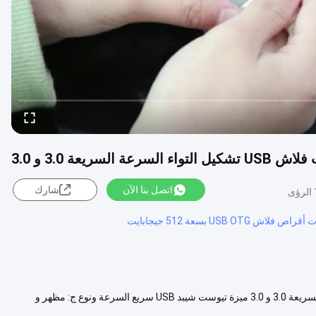
اتصل بنا الآن
شارك
لاش USB OTG بسعة 512 جيجابايت
بندقية بالك المعدنية من النوع C محركات فلاش USB تشكيل التواء السرعة السريعة 3.0 و 3.0 ميزة تيوست شيبد USB سريع السرعة ونوع ج: مظهر و
عرض المزيد