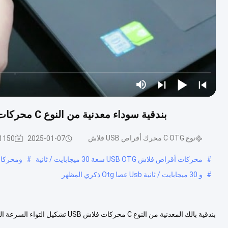
بندقية سوداء معدنية من النوع C محركات فلاش USB تشكيل التواء السرعة السريعة 3.0 و 3.0
نوع C OTG محرك أقراص USB فلاش
2025-01-07
1150 الرؤى
#
محركات أقراص فلاش USB OTG سعة 30 ميجابايت / ثانية
#
ومحركات أقراص ف
#
و 30 ميجابايت / ثانية Usb عصا Otg ذكري المظهر
شعور ممتاز: يمنح التشطيب المعدني الأسود محرك الأقراص الفلاش مظهرًا ...