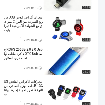
ار الليزر
نوع C OTG محرك أقراص USB ف
00:39
2026-05-19
لاش
محرك أقراص فلاش USB س
ريع السرعة من النوع C متواف
ق مع الشهادة الأمريكية 1 تيرا
بايت
نوع C OTG محرك أقراص USB ف
00:12
2026-04-09
لاش
ROHS 256GB 2.0 3.0 Usb ع
صا OTG Usb ذاكرة بيانات لها
تف ذكري المظهر
نوع C OTG محرك أقراص USB ف
2024-03-08
لاش
03:04
محركات الأقراص الفلاش US
B 13G ذات الوزن الصافي من
النوع C تعزز تجربة إدارة البيانا
ت
نوع C OTG محرك أقراص USB ف
02:39
2026-02-04