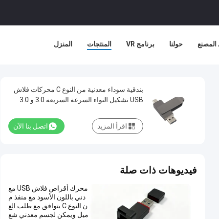
المصنع
حولنا
برنامج VR
المنتجات
المنزل
بندقية سوداء معدنية من النوع C محركات فلاش
USB تشكيل التواء السرعة السريعة 3.0 و 3.0
اقرأ المزيد
اتصل بنا الآن
فيديوهات ذات صلة
محرك أقراص فلاش USB مع
دني باللون الأسود مع منفذ م
ن النوع C يتوافق مع طلب الع
ميل ويمكن لجسم معدني شع